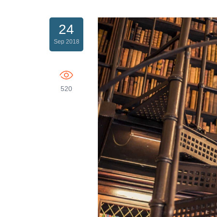
24
Sep 2018
520