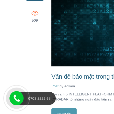
509
Vấn đề bảo mật trong t
Post
by
admin
Với vai trò INTELLIGENT PLATFORM 
0703.2222.68
CYRADAR từ những ngày đầu tiên ra 