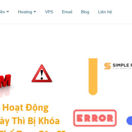
iền
Hosting
VPS
Email
Blog
Liên hệ
ý tên miền
Web hosting
iá tên miền
Cloud Hosting
Business Hosting
SEO Hosting
Reseller Hosting
Cloud Wordpress
Hosting