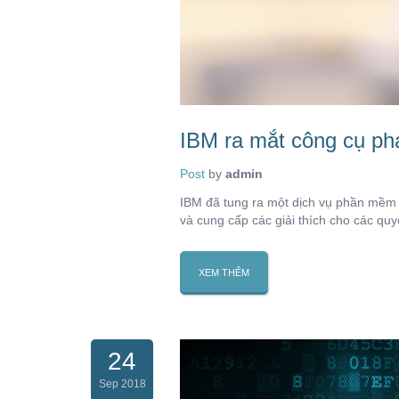
IBM ra mắt công cụ phá
Post
by
admin
IBM đã tung ra một dịch vụ phần mềm c
và cung cấp các giải thích cho các quy
XEM THÊM
24
Sep 2018