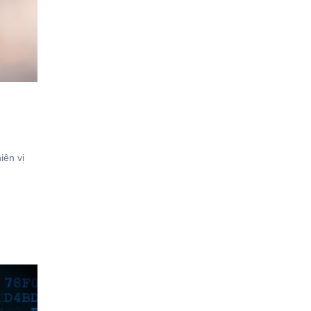
iên vị