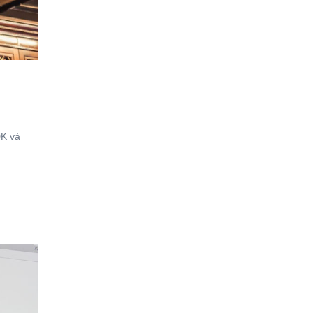
DK và