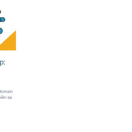
p:
 domain
iền tại