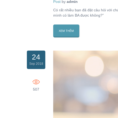
Post
by
admin
Có rất nhiều bạn đã đặt câu hỏi với ch
mình có làm BA được không?”
XEM THÊM
24
Sep 2018
507